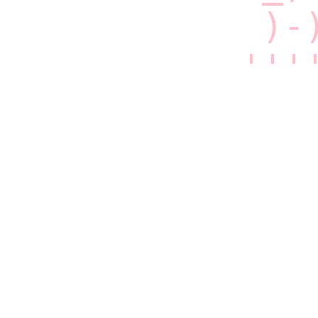
    )-)
   '''