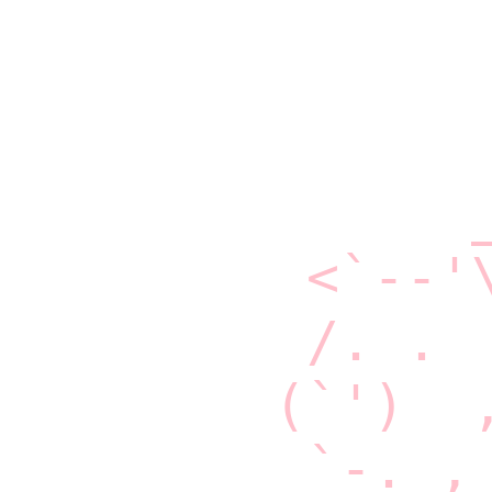
      _
 <`--'\
 /. .  
(`')  ,
 `-._, 